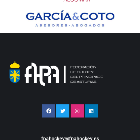
fpahockey@fpahockey.es