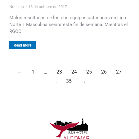
Noticias
16 de octubre de 2017
Malos resultados de los dos equipos asturianos en Liga
Norte 1 Masculina senior este fin de semana. Mientras el
RGCC…
Read more
←
1
…
23
24
25
26
27
…
35
→