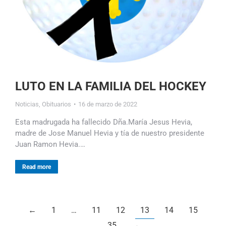
LUTO EN LA FAMILIA DEL HOCKEY
Noticias
,
Obituarios
16 de marzo de 2022
Esta madrugada ha fallecido Dña.María Jesus Hevia,
madre de Jose Manuel Hevia y tía de nuestro presidente
Juan Ramon Hevia.…
Read more
←
1
…
11
12
13
14
15
…
35
→