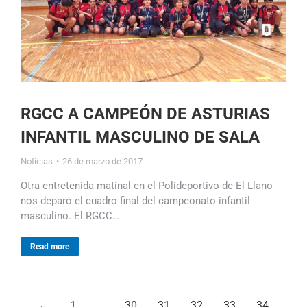
RGCC A CAMPEÓN DE ASTURIAS
INFANTIL MASCULINO DE SALA
Noticias
26 de marzo de 2017
Otra entretenida matinal en el Polideportivo de El Llano
nos deparó el cuadro final del campeonato infantil
masculino. El RGCC…
Read more
←
1
…
30
31
32
33
34