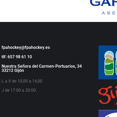
fpahockey@fpahockey.es
tlf: 657 98 61 10
Nuestra Señora del Carmen-Portuarios, 34
33212 Gijón
L a V de 10,00 a 14,00
J de 17:00 a 20:00.