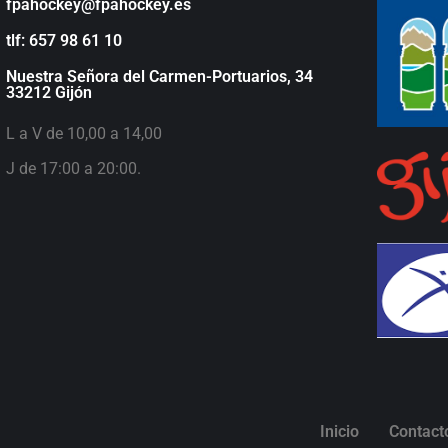
fpahockey@fpahockey.es
tlf: 657 98 61 10
Nuestra Señora del Carmen-Portuarios, 34
33212 Gijón
L a V de 10,00 a 14,00
J de 17:00 a 20:00.
Inicio
Contacto