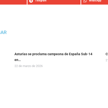
Telegram
WhatsApp
SAR
Asturias se proclama campeona de España Sub-14
C
en…
2
22 de marzo de 2026