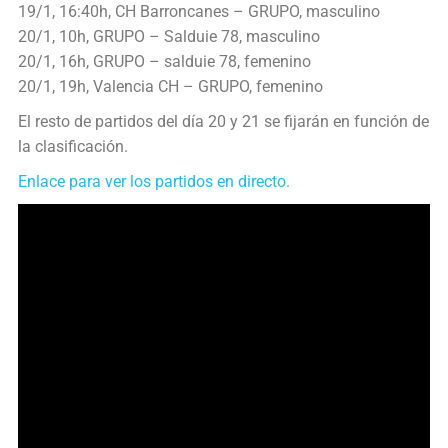
19/1, 16:40h, CH Barroncanes – GRUPO, masculino
20/1, 10h, GRUPO – Salduie 78, masculino
20/1, 16h, GRUPO – salduie 78, femenino
20/1, 19h, Valencia CH – GRUPO, femenino
El resto de partidos del día 20 y 21 se fijarán en función de
la clasificación.
Enlace para ver los p
artidos en directo.