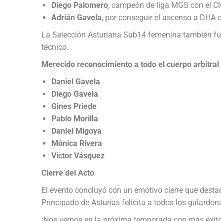
Diego Palomero
, campeón de liga MGS con el 
Adrián Gavela
, por conseguir el ascenso a DHA
La Selección Asturiana Sub14 femenina también fue
técnico.
Merecido reconocimiento a todo el cuerpo arbitral
Daniel Gavela
Diego Gavela
Gines Priede
Pablo Morilla
Daniel Migoya
Mónica Rivera
Víctor Vásquez
Cierre del Acto
El evento concluyó con un emotivo cierre que destac
Principado de Asturias felicita a todos los galardo
¡Nos vemos en la próxima temporada con más éxito