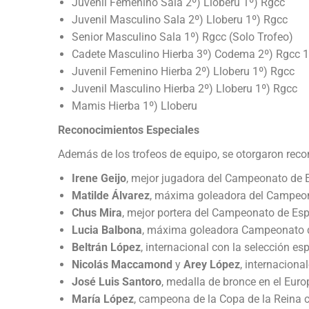
Juvenil Femenino Sala 2º) Lloberu 1º) Rgcc
Juvenil Masculino Sala 2º) Lloberu 1º) Rgcc
Senior Masculino Sala 1º) Rgcc (Solo Trofeo)
Cadete Masculino Hierba 3º) Codema 2º) Rgcc 1
Juvenil Femenino Hierba 2º) Lloberu 1º) Rgcc
Juvenil Masculino Hierba 2º) Lloberu 1º) Rgcc
Mamis Hierba 1º) Lloberu
Reconocimientos Especiales
Además de los trofeos de equipo, se otorgaron reco
Irene Geijo
, mejor jugadora del Campeonato de 
Matilde Álvarez
, máxima goleadora del Campe
Chus Mira
, mejor portera del Campeonato de E
Lucia Balbona
, máxima goleadora Campeonato 
Beltrán López
, internacional con la selección e
Nicolás Maccamond
y
Arey López
, internacion
José Luis Santoro
, medalla de bronce en el Eur
María López
, campeona de la Copa de la Reina 