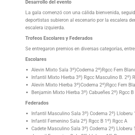
Desarrollo del evento
La gala comenzó con una cálida bienvenida, seguida
deportistas subieron al escenario por la escalera de
escalera izquierda.
Trofeos Escolares y Federados
Se entregaron premios en diversas categorías, entre
Escolares
Alevin Mixto Sala 3º)Codema 2º)Rgcc Fem Blan
Infantil Mixto Hierba 3º) Rgcc Masculino B. 2º)
Alevín Mixto Hierba 3º)Codema 2º)Rgcc Fem Bl
Benjamin Mixto Hierba 3º) Cabueñes 2º) Rgcc B 
Federados
Infantil Masculino Sala 3º) Codema 2º) Lloberu 
Infantil Femenino Sala 2º) Rgcc B 1º) Rgcc A
Cadete Masculino Sala 3º) Codema 2º) Lloberu 