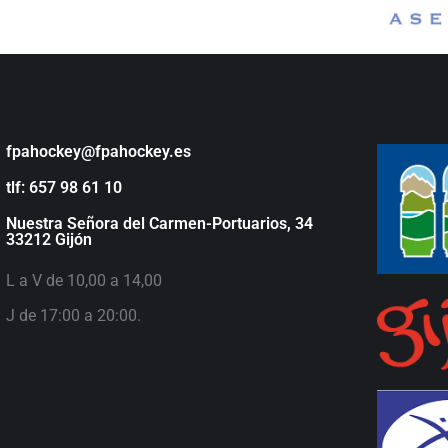
fpahockey@fpahockey.es
tlf: 657 98 61 10
Nuestra Señora del Carmen-Portuarios, 34
33212 Gijón
L a V de 10,00 a 14,00
J de 17:00 a 20:00.