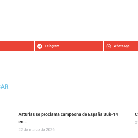
Telegram
WhatsApp
SAR
Asturias se proclama campeona de España Sub-14
C
en…
2
22 de marzo de 2026