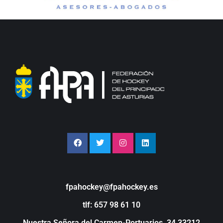
fpahockey@fpahockey.es
tlf: 657 98 61 10
Nuestra Señora del Carmen-Portuarios, 34 33212