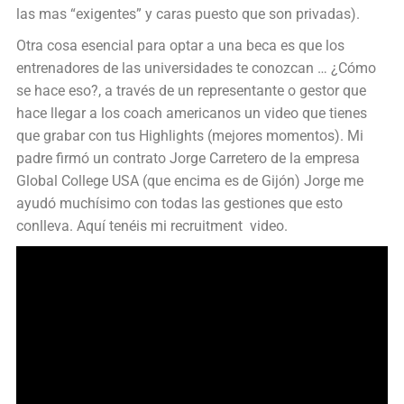
las mas “exigentes” y caras puesto que son privadas).
Otra cosa esencial para optar a una beca es que los
entrenadores de las universidades te conozcan … ¿Cómo
se hace eso?, a través de un representante o gestor que
hace llegar a los coach americanos un video que tienes
que grabar con tus Highlights (mejores momentos). Mi
padre firmó un contrato Jorge Carretero de la empresa
Global College USA (que encima es de Gijón) Jorge me
ayudó muchísimo con todas las gestiones que esto
conlleva. Aquí tenéis mi recruitment video.